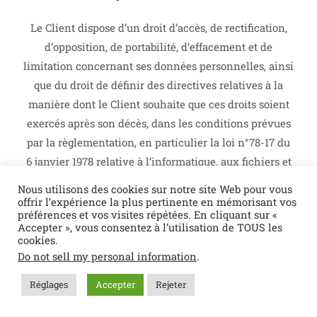
Le Client dispose d’un droit d’accès, de rectification,
d’opposition, de portabilité, d’effacement et de
limitation concernant ses données personnelles, ainsi
que du droit de définir des directives relatives à la
manière dont le Client souhaite que ces droits soient
exercés après son décès, dans les conditions prévues
par la règlementation, en particulier la loi n°78-17 du
6 janvier 1978 relative à l’informatique, aux fichiers et
aux libertés modifiées.
Nous utilisons des cookies sur notre site Web pour vous
offrir l’expérience la plus pertinente en mémorisant vos
Les droits susmentionnés peuvent être exercés auprès
préférences et vos visites répétées. En cliquant sur «
Accepter », vous consentez à l’utilisation de TOUS les
du délégué à la protection des données (DPO) de la
cookies.
Société et pourra le contacter à l’adresse suivante B-
Do not sell my personal information
.
energie 1 rue de la camuse 91660 MEREVILLE ou par
Réglages
Accepter
Rejeter
courrier électronique à : contact@b-energie.fr