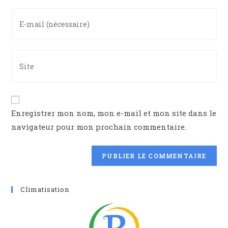
or
Enter
username
your
to
email
comment
address
Saisir
to
l’URL
comment
de
votre
A
site
Enregistrer mon nom, mon e-mail et mon site dans le
l
(facultatif)
navigateur pour mon prochain commentaire.
t
e
r
n
a
Climatisation
t
i
v