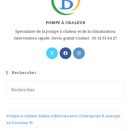
e
:
POMPE À CHALEUR
Spécialiste de la pompe à chaleur et de la climatisation.
Intervention rapide. Devis gratuit Contact : 06 32 53 64 27
Rechercher
Pre
Es
to
clo
th
Pompe à chaleur Daikin Altherma avec l’entreprise B-energie
se
en Essonne 91
pan