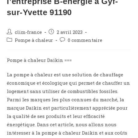
l’entreprise B-energie à Gyf-
sur-Yvette 91190
Auteur/autrice
Publication
clim-france
2 avril 2023
de
publiée :
Post
Commentaires
Pompe à chaleur
0 commentaire
la
category:
de
publication :
la
publication :
Pompe à chaleur Daikin ===
La pompe à chaleur est une solution de chauffage
économique et écologique qui permet de chauffer un
logement sans utiliser de combustibles fossiles.
Parmi les marques les plus connues du marché, la
marque Daikin est particulièrement appréciée pour
la qualité de ses produits et leur efficacité
énergétique. Dans cet article, nous allons nous
intéresser à la pompe à chaleur Daikin et aux coûts